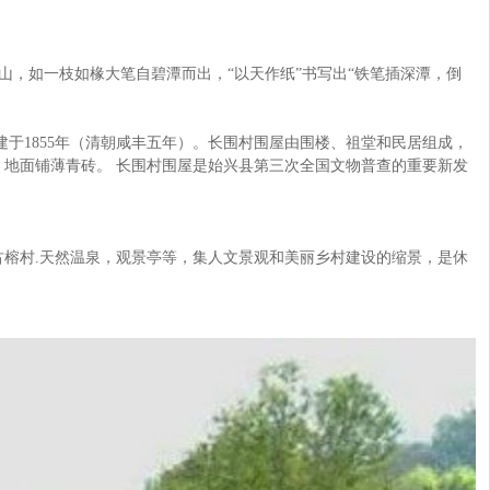
笋山，如一枝如椽大笔自碧潭而出，“以天作纸”书写出“铁笔插深潭，倒
建于1855年（清朝咸丰五年）。长围村围屋由围楼、祖堂和民居组成，
，地面铺薄青砖。 长围村围屋是始兴县第三次全国文物普查的重要新发
有古榕村.天然温泉，观景亭等，集人文景观和美丽乡村建设的缩景，是休