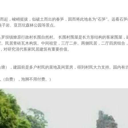
，拔地而起，峻峭挺拔，似破土而出的春笋，因而将此地名为“石笋”。远看石
燕子岩、亚历坑森林公园等景点。
始兴县罗坝镇燎原行政村长围自然村。 长围村围屋是长方形结构的客家围屋，
栏。民居青砖瓦木构筑。中间祖堂，三厅二井。两侧民居，二厅四房组合
誉，对研究清代客家民居建筑有重要价值。
方米（含鱼塘），建园前是多户村民的菜地及闲置房，得到村民大力支持。园内
人（自费），泡脚不用付费。）