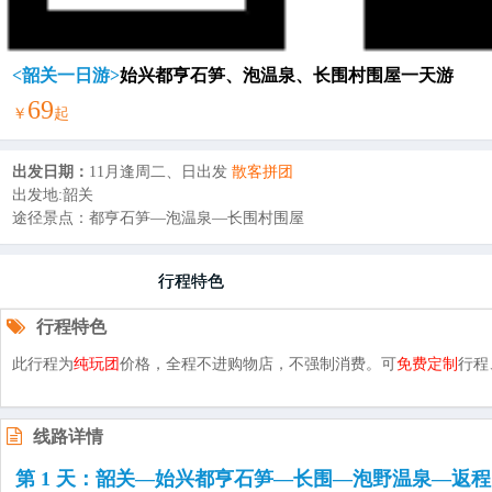
<韶关一日游>
始兴都亨石笋、泡温泉、长围村围屋一天游
69
￥
起
出发日期：
11月逢周二、日出发
散客拼团
出发地:韶关
途径景点：都亨石笋—泡温泉—长围村围屋
行程特色
行程特色
此行程为
纯玩团
价格，全程不进购物店，不强制消费。可
免费定制
行程
线路详情
第 1 天：韶关—始兴都亨石笋—长围—泡野温泉—返程