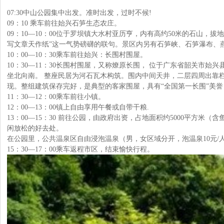
07:30中山公园集中出发。准时出发，过时不候!
09：10 乘车前往始兴石笋生态农庄。
09：10—10：00位于罗坝镇大水村亚历亨，内有高约50米的石山
写文章天作纸”这一气势磅礴的联句。景区内另有石笋峡、石笋瀑布、
10：00—10：30乘车前往始兴：长围村围屋。
10：30—11：30长围村围屋，又称燎原长围， 位于广东省韶关市
坐北向南。 整座民居为河石瓦木构筑。围内中间天井，二层四周出靠
现。整组建筑保存完好，是典型的客家围屋，具有“全国第一长围”美
11：30—12：00乘车前往小镇。
12：00—13：00镇上自由享用午餐或自带干粮.
13：00—15：30 前往公园，由政府出资，占地面积约5000平
闲放松的好去处。
在公园里，公共温泉区自由浸泡温泉（男，女区域分开，泡温泉10元/
15：30—17：00乘车返程市区，结束愉快行程。